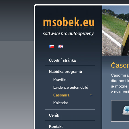
Úvodní stránka
Časo
Nabídka programů
Časomíra 
Pravítko
diagnosti
je možné 
Evidence automobilů
v evidenc
Časomíra
Kalendář
Ceník
Kontakt